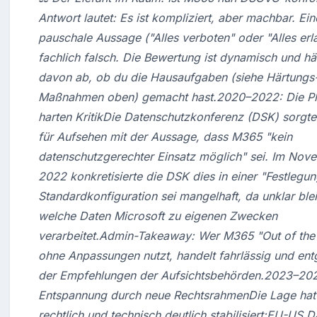
Antwort lautet: Es ist kompliziert, aber machbar. Eine
pauschale Aussage ("Alles verboten" oder "Alles erlau
fachlich falsch. Die Bewertung ist dynamisch und hä
davon ab, ob du die Hausaufgaben (siehe Härtungs
Maßnahmen oben) gemacht hast.2020–2022: Die Ph
harten KritikDie Datenschutzkonferenz (DSK) sorgte
für Aufsehen mit der Aussage, dass M365 "kein 
datenschutzgerechter Einsatz möglich" sei. Im Nove
2022 konkretisierte die DSK dies in einer "Festlegung
Standardkonfiguration sei mangelhaft, da unklar blei
welche Daten Microsoft zu eigenen Zwecken 
verarbeitet.Admin-Takeaway: Wer M365 "Out of the 
ohne Anpassungen nutzt, handelt fahrlässig und ent
der Empfehlungen der Aufsichtsbehörden.2023–202
Entspannung durch neue RechtsrahmenDie Lage hat 
rechtlich und technisch deutlich stabilisiert:EU-US Da