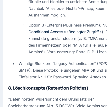
für alle und blockieren unsichere Anmeldung
Nachteil: "Alles oder Nichts"-Prinzip, kaum 
Ausnahmen möglich.
Conditional Access
 (
Bedingter Zugriff
). 
kannst du granular steuern (z. B. "MFA nur 
des Firmennetzes" oder "MFA für alle, außer
Admins"). Voraussetzung: Entra ID P1 Lizen
Wichtig: Blockiere "Legacy Authentication" (POP3
SMTP). Diese Protokolle umgehen MFA oft und si
Einfallstor Nr. 1 für Password-Spraying-Attacken.
8. Löschkonzepte (Retention Policies)
"Daten horten" widerspricht dem Grundsatz der 
Speicherbegrenzung (Art. 5 DSGVO). Viele Admins ver