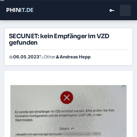
PHIN
IT
.DE
🔑
SECUNET: kein Empfänger im VZD
gefunden
06.05.2023
Other
Andreas Hepp
📅
🏷️
👤