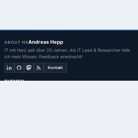
Andreas Hepp
ABOUT ME
IT mit Herz seit über 20 Jahren. Als IT Lead & Researcher teile
ich mein Wissen. Feedback erwünscht!
Kontakt
THEMEN
Linux
PowerShell
Microsoft 365
SEITEN
Über mich
Kontakt