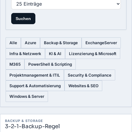
Suchen
Alle
Azure
Backup & Storage
ExchangeServer
Infra & Netzwerk
KI & AI
Lizenzierung & Microsoft
M365
PowerShell & Scripting
Projektmanagement & ITIL
Security & Compliance
Support & Automatisierung
Websites & SEO
Windows & Server
Glossar-Übersicht
BACKUP & STORAGE
3-2-1-Backup-Regel