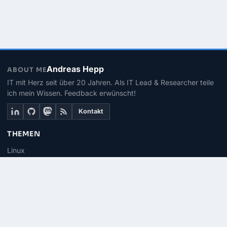
Andreas Hepp
ABOUT ME
IT mit Herz seit über 20 Jahren. Als IT Lead & Researcher teile
ich mein Wissen. Feedback erwünscht!
Kontakt
THEMEN
Linux
PowerShell
Microsoft 365
SEITEN
Über mich
Kontakt