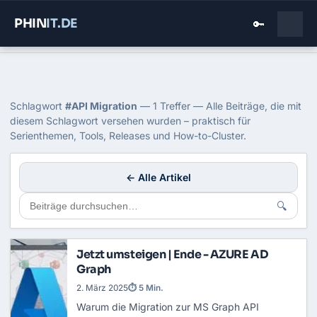
PHIN
IT
.DE
🔑
Home
›
Blog
›
Api Migration
Tag: API Migration
Schlagwort
#API Migration
— 1 Treffer — Alle Beiträge, die mit
diesem Schlagwort versehen wurden – praktisch für
Serienthemen, Tools, Releases und How-to-Cluster.
← Alle Artikel
🔍
Jetzt umsteigen | Ende - AZURE AD
Graph
2. März 2025
⏱ 5 Min.
Warum die Migration zur MS Graph API