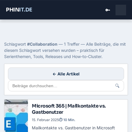
PHIN
IT
.DE
🔑
Home
›
Blog
›
Collaboration
Tag: Collaboration
Schlagwort
#Collaboration
— 1 Treffer — Alle Beiträge, die mit
diesem Schlagwort versehen wurden – praktisch für
Serienthemen, Tools, Releases und How-to-Cluster.
← Alle Artikel
🔍
Microsoft 365 | Mailkontakte vs.
Gastbenutzer
15. Februar 2025
⏱ 10 Min.
Mailkontakte vs. Gastbenutzer in Microsoft