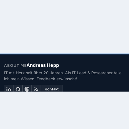
Andreas Hepp
ABOUT ME
IT mit Herz seit über 20 Jahren. Als IT Lead & Researcher teile
ich mein Wissen. Feedback erwünscht!
Kontakt
THEMEN
Linux
PowerShell
Microsoft 365