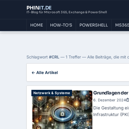
PHIN
IT
.DE
IT-Blog für Microsoft 365, Exchange & PowerShell
HOME
HOW-TO'S
POWERSHELL
MS365
Home
›
Blog
›
Crl
Tag: CRL
Schlagwort
#CRL
— 1 Treffer — Alle Beiträge, die mit
← Alle Artikel
Grundlagen der P
Netzwerk & Systeme
6. Dezember 2024
⏱
Die Gestaltung ei
Infrastruktur (PK