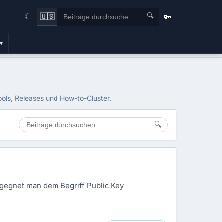
🔍
🔑
🇺🇸
☾
▾
ools, Releases und How-to-Cluster.
🔍
begegnet man dem Begriff Public Key