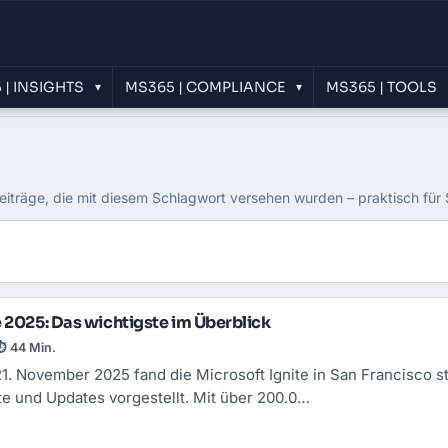
 | INSIGHTS
MS365 | COMPLIANCE
MS365 | TOOLS
▾
▾
on
eiträge, die mit diesem Schlagwort versehen wurden – praktisch für
e 2025: Das wichtigste im Überblick
⏱ 44 Min.
21. November 2025 fand die Microsoft Ignite in
San
Francisco st
te und Updates vorgestellt. Mit über 200.0…