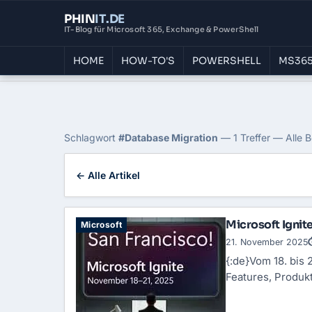
PHIN
IT
.DE
IT-Blog für Microsoft 365, Exchange & PowerShell
HOME
HOW-TO'S
POWERSHELL
MS365
Home
›
Blog
›
Database Migration
Tag: Database Migrati
Schlagwort
#Database Migration
— 1 Treffer — Alle B
← Alle Artikel
Microsoft Ignit
Microsoft
21. November 2025
{:de}Vom 18. bis 
Features, Produk