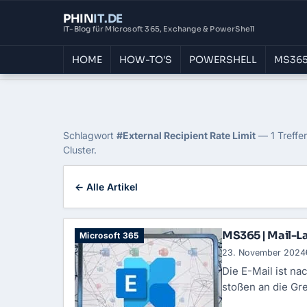
PHIN
IT
.DE
IT-Blog für Microsoft 365, Exchange & PowerShell
HOME
HOW-TO'S
POWERSHELL
MS365
Home
›
Blog
›
External Recipient Rate Limit
Tag: External Recipient
Schlagwort
#External Recipient Rate Limit
— 1 Treffer
Cluster.
← Alle Artikel
MS365 | Mail-La
Microsoft 365
23. November 2024
Die E-Mail ist n
stoßen an die Gr