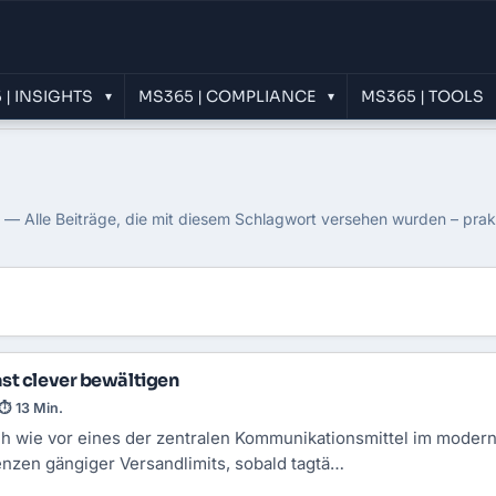
 | INSIGHTS
MS365 | COMPLIANCE
MS365 | TOOLS
▾
▾
 Rate Limit
 — Alle Beiträge, die mit diesem Schlagwort versehen wurden – prak
st clever bewältigen
⏱ 13 Min.
ach wie vor eines der zentralen Kommunikationsmittel im moder
enzen gängiger Versandlimits, sobald tagtä…