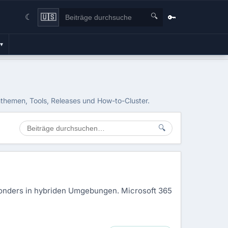
🔍
🔑
🇺🇸
☾
▾
nthemen, Tools, Releases und How-to-Cluster.
🔍
sonders in hybriden Umgebungen. Microsoft 365