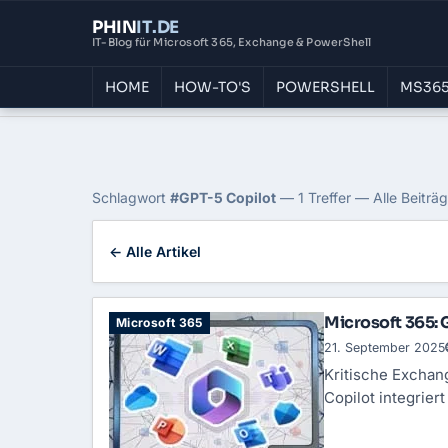
PHIN
IT
.DE
IT-Blog für Microsoft 365, Exchange & PowerShell
HOME
HOW-TO'S
POWERSHELL
MS365
Home
›
Blog
›
Gpt 5 Copilot
Tag: GPT-5 Copilot
Schlagwort
#GPT-5 Copilot
— 1 Treffer — Alle Beiträ
← Alle Artikel
Microsoft 365:
Microsoft 365
21. September 2025
Kritische Exchan
Copilot integrie