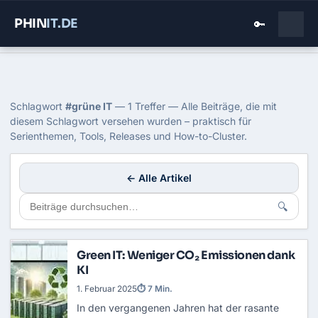
PHIN
IT
.DE
🔑
Home
›
Blog
›
Gruene It
Tag: grüne IT
Schlagwort
#grüne IT
— 1 Treffer — Alle Beiträge, die mit
diesem Schlagwort versehen wurden – praktisch für
Serienthemen, Tools, Releases und How-to-Cluster.
← Alle Artikel
🔍
Green IT: Weniger CO₂ Emissionen dank
KI
1. Februar 2025
⏱ 7 Min.
In den vergangenen Jahren hat der rasante