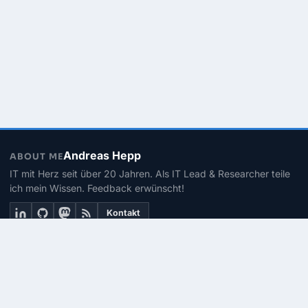
Andreas Hepp
ABOUT ME
IT mit Herz seit über 20 Jahren. Als IT Lead & Researcher teile
ich mein Wissen. Feedback erwünscht!
Kontakt
THEMEN
Linux
PowerShell
Microsoft 365