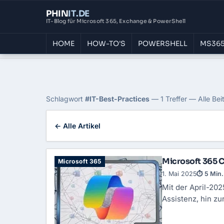
PHIN
IT
.DE
IT-Blog für Microsoft 365, Exchange & PowerShell
HOME
HOW-TO'S
POWERSHELL
MS365
Home
›
Blog
›
It Best Practices
Tag: IT-Best-Practices
Schlagwort
#IT-Best-Practices
— 1 Treffer — Alle Bei
← Alle Artikel
Microsoft 365 C
Microsoft 365
1. Mai 2025
⏱ 5 Min.
Mit der April-202
Assistenz, hin z