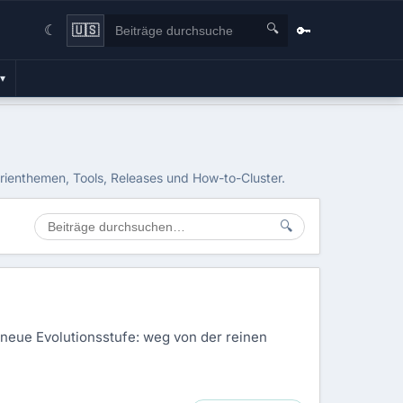
🔍
🔑
🇺🇸
☾
▾
erienthemen, Tools, Releases und How-to-Cluster.
🔍
e neue Evolutionsstufe: weg von der reinen