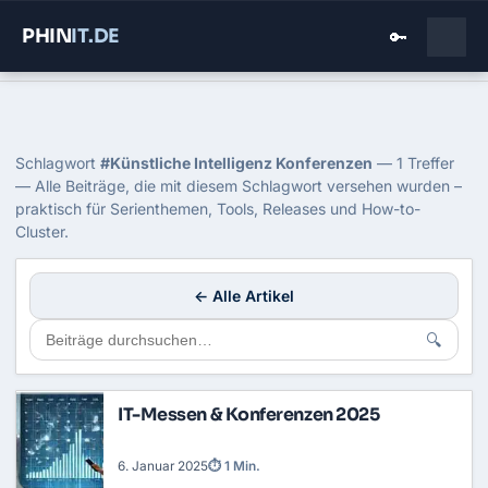
PHIN
IT
.DE
🔑
Home
›
Blog
›
Kuenstliche Intelligenz Konferenzen
Tag: Künstliche Intelligenz Konfe
Schlagwort
#Künstliche Intelligenz Konferenzen
— 1 Treffer
— Alle Beiträge, die mit diesem Schlagwort versehen wurden –
praktisch für Serienthemen, Tools, Releases und How-to-
Cluster.
← Alle Artikel
🔍
IT-Messen & Konferenzen 2025
6. Januar 2025
⏱ 1 Min.