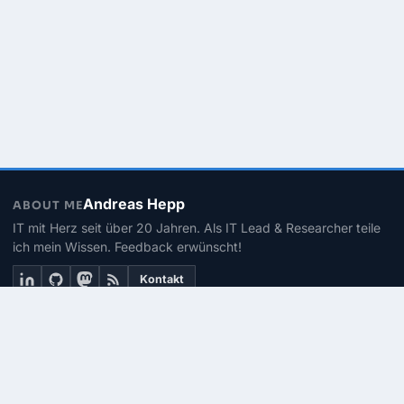
Andreas Hepp
ABOUT ME
IT mit Herz seit über 20 Jahren. Als IT Lead & Researcher teile
ich mein Wissen. Feedback erwünscht!
Kontakt
THEMEN
Linux
PowerShell
Microsoft 365