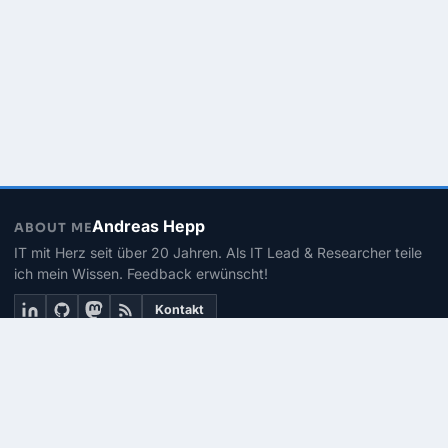
Andreas Hepp
ABOUT ME
IT mit Herz seit über 20 Jahren. Als IT Lead & Researcher teile
ich mein Wissen. Feedback erwünscht!
Kontakt
THEMEN
Linux
PowerShell
Microsoft 365