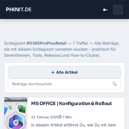
PHIN
IT
.DE
🔑
Home
›
Blog
›
O365proplusretail
Tag: O365ProPlusRetail
Schlagwort
#O365ProPlusRetail
— 1 Treffer — Alle Beiträge,
die mit diesem Schlagwort versehen wurden – praktisch für
Serienthemen, Tools, Releases und How-to-Cluster.
← Alle Artikel
🔍
MS OFFICE | Konfiguration & Rollout
22. Februar 2025
⏱ 7 Min.
In diesem Artikel erfährst Du, wie Du mit dem