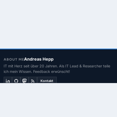
Andreas Hepp
ABOUT ME
IT mit Herz seit über 20 Jahren. Als IT Lead & Researcher teile
ich mein Wissen. Feedback erwünscht!
Kontakt
THEMEN
Linux
PowerShell
Microsoft 365