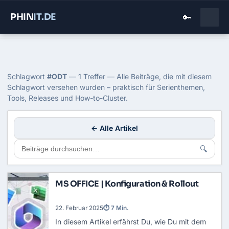
PHIN
IT
.DE
🔑
Home
›
Blog
›
Odt
Tag: ODT
Schlagwort
#ODT
— 1 Treffer — Alle Beiträge, die mit diesem
Schlagwort versehen wurden – praktisch für Serienthemen,
Tools, Releases und How-to-Cluster.
← Alle Artikel
🔍
MS OFFICE | Konfiguration & Rollout
22. Februar 2025
⏱ 7 Min.
In diesem Artikel erfährst Du, wie Du mit dem