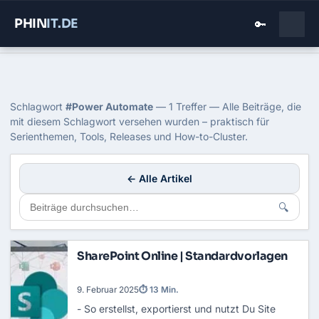
PHIN
IT
.DE
🔑
Home
›
Blog
›
Power Automate
Tag: Power Automate
Schlagwort
#Power Automate
— 1 Treffer — Alle Beiträge, die
mit diesem Schlagwort versehen wurden – praktisch für
Serienthemen, Tools, Releases und How-to-Cluster.
← Alle Artikel
🔍
SharePoint Online | Standardvorlagen
9. Februar 2025
⏱ 13 Min.
- So erstellst, exportierst und nutzt Du Site