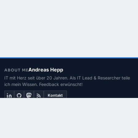
Andreas Hepp
ABOUT ME
IT mit Herz seit über 20 Jahren. Als IT Lead & Researcher teile
ich mein Wissen. Feedback erwünscht!
Kontakt
THEMEN
Linux
PowerShell
Microsoft 365