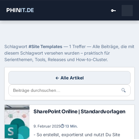
PHIN
IT
.DE
🔑
Home
›
Blog
›
Site Templates
Tag: Site Templates
Schlagwort
#Site Templates
— 1 Treffer — Alle Beiträge, die mit
diesem Schlagwort versehen wurden – praktisch für
Serienthemen, Tools, Releases und How-to-Cluster.
← Alle Artikel
🔍
SharePoint Online | Standardvorlagen
9. Februar 2025
⏱ 13 Min.
- So erstellst, exportierst und nutzt Du Site