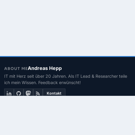
Andreas Hepp
ABOUT ME
IT mit Herz seit über 20 Jahren. Als IT Lead & Researcher teile
ich mein Wissen. Feedback erwünscht!
Kontakt
THEMEN
Linux
PowerShell
Microsoft 365