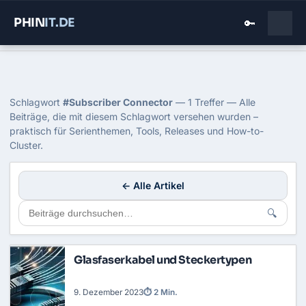
PHIN
IT
.DE
🔑
Home
›
Blog
›
Subscriber Connector
Tag: Subscriber Connector
Schlagwort
#Subscriber Connector
— 1 Treffer — Alle
Beiträge, die mit diesem Schlagwort versehen wurden –
praktisch für Serienthemen, Tools, Releases und How-to-
Cluster.
← Alle Artikel
🔍
Glasfaserkabel und Steckertypen
9. Dezember 2023
⏱ 2 Min.