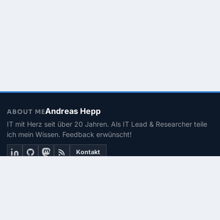
Andreas Hepp
ABOUT ME
IT mit Herz seit über 20 Jahren. Als IT Lead & Researcher teile
ich mein Wissen. Feedback erwünscht!
Kontakt
THEMEN
Linux
PowerShell
Microsoft 365