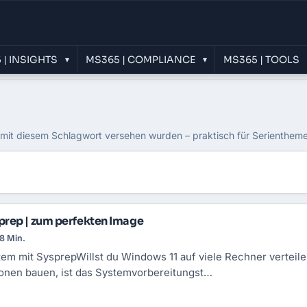
 | INSIGHTS
MS365 | COMPLIANCE
MS365 | TOOLS
▾
▾
e mit diesem Schlagwort versehen wurden – praktisch für Serientheme
prep | zum perfekten Image
8 Min.
tem mit SysprepWillst du Windows 11 auf viele Rechner verteil
tionen bauen, ist das Systemvorbereitungst…