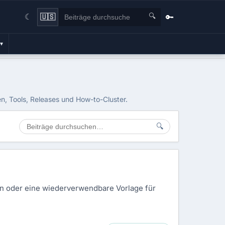
🔍
🔑
🇺🇸
☾
▾
n, Tools, Releases und How-to-Cluster.
🔍
en oder eine wiederverwendbare Vorlage für