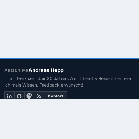
Andreas Hepp
ABOUT ME
IT mit Herz seit über 20 Jahren. Als IT Lead & Researcher teile
ich mein Wissen. Feedback erwünscht!
Kontakt
THEMEN
Linux
PowerShell
Microsoft 365