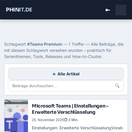
PHIN
IT
.DE
🔑
Home
›
Blog
›
Teams Premium
Tag: Teams Premium
Schlagwort
#Teams Premium
— 1 Treffer — Alle Beiträge, die
mit diesem Schlagwort versehen wurden – praktisch für
Serienthemen, Tools, Releases und How-to-Cluster.
← Alle Artikel
🔍
Microsoft Teams | Einstellungen –
Erweiterte Verschlüsselung
25. November 2025
⏱ 2 Min.
Einstellungen: Erweiterte VerschlüsselungVorab