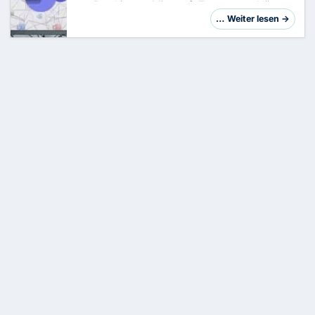
zur Beruhigung:
Microsoft Teams
verschlüsselt
alle Daten ohnehin (TLS und SRTP), im Transit
… Weiter lesen →
wie im Ruhezustand. Standardmäßig sind d…