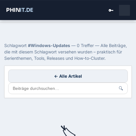
PHIN
IT
.DE
🔑
Home
›
Blog
›
Windows Updates
Tag: Windows-Updates
Schlagwort
#Windows-Updates
— 0 Treffer — Alle Beiträge,
die mit diesem Schlagwort versehen wurden – praktisch für
Serienthemen, Tools, Releases und How-to-Cluster.
← Alle Artikel
🔍
🏷️