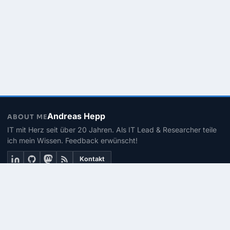
Andreas Hepp
ABOUT ME
IT mit Herz seit über 20 Jahren. Als IT Lead & Researcher teile
ich mein Wissen. Feedback erwünscht!
Kontakt
THEMEN
Linux
PowerShell
Microsoft 365