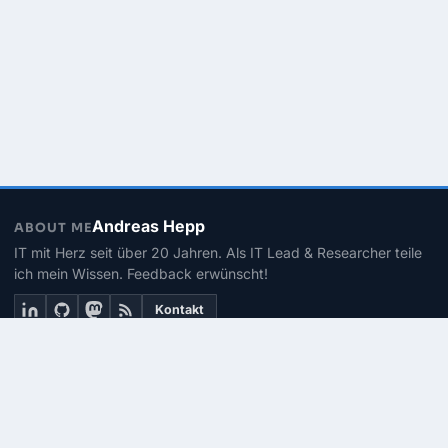
Andreas Hepp
ABOUT ME
IT mit Herz seit über 20 Jahren. Als IT Lead & Researcher teile
ich mein Wissen. Feedback erwünscht!
Kontakt
THEMEN
Linux
PowerShell
Microsoft 365