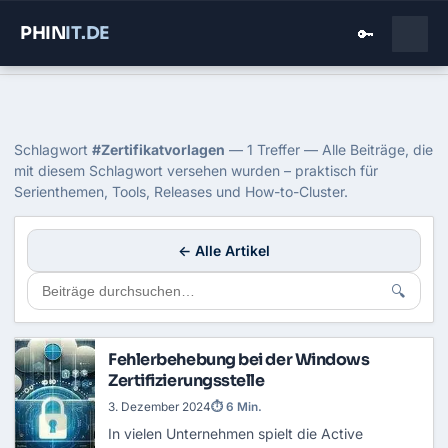
PHIN
IT
.DE
🔑
Home
›
Blog
›
Zertifikatvorlagen
Tag: Zertifikatvorlagen
Schlagwort
#Zertifikatvorlagen
— 1 Treffer — Alle Beiträge, die
mit diesem Schlagwort versehen wurden – praktisch für
Serienthemen, Tools, Releases und How-to-Cluster.
← Alle Artikel
🔍
Fehlerbehebung bei der Windows
Zertifizierungsstelle
3. Dezember 2024
⏱ 6 Min.
In vielen Unternehmen spielt die
Active