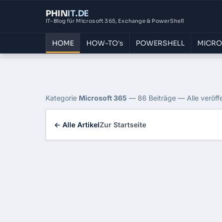
PHIN
IT
.DE
IT-Blog für Microsoft 365, Exchange & PowerShell
HOME
HOW-TO's
POWERSHELL
MICRO
Home
›
Blog
›
Microsoft 365
Kategorie: Microsoft 
Kategorie
Microsoft 365
— 86 Beiträge — Alle veröff
← Alle Artikel
Zur Startseite