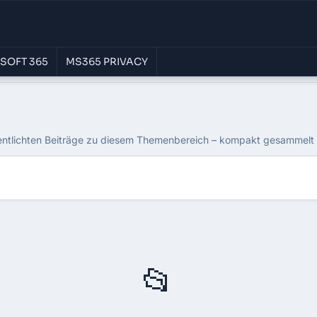
SOFT 365
MS365 PRIVACY
365
entlichten Beiträge zu diesem Themenbereich – kompakt gesammelt u
📂