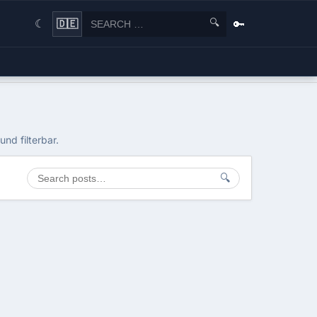
🔍
🔑
🇩🇪
☾
nd filterbar.
🔍