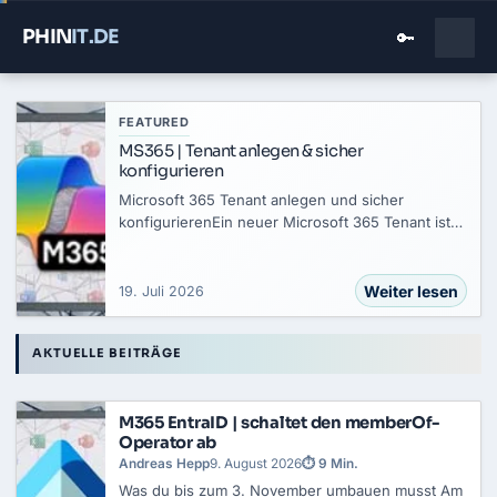
PHIN
IT
.DE
🔑
FEATURED
MS365 | Tenant anlegen & sicher
konfigurieren
Microsoft 365 Tenant anlegen und sicher
konfigurierenEin neuer Microsoft 365 Tenant ist
technisch in wenigen Minuten erstellt. Über
signup.microsoft.com richtest du ihn ein. Vor der
Registrierung legst du den Tenant-Typ…
Weiter lesen
19. Juli 2026
Aktuelle Beiträge
AKTUELLE BEITRÄGE
M365 EntraID | schaltet den memberOf-
Operator ab
Andreas Hepp
9. August 2026
⏱ 9 Min.
Was du bis zum 3. November umbauen musst Am