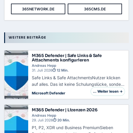
365NETWORK.DE
365CMS.DE
WEITERE BEITRÄGE
M365 Defender | Safe Links & Safe
Attachments konfigurieren
Andreas Hepp
31. Juli 2026
⏱ 12 Min.
Safe Links & Safe AttachmentsNutzer klicken
auf alles. Das ist keine Schulungslücke, sondern
eine Konstante, mit der du in der Architektur
… Weiter lesen →
Microsoft Defender
rechnen musst. Ein klassischer Mailfilter
bewertet eine Nachricht in dem Moment, in d…
M365 Defender | Lizenzen 2026
Andreas Hepp
29. Juli 2026
⏱ 20 Min.
P1, P2, XDR und Business PremiumSieben