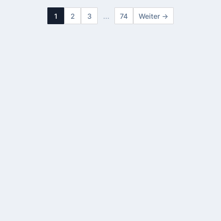
Projekt-Site oder ein Postfach mit langen
Nachweispflicht…
1
2
3
…
74
Weiter →