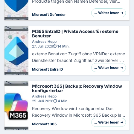
Produkte tragen den Namen Defender, vier
davon in zwei Planstufen, und alle laufen im
… Weiter lesen →
selben Portal zusammen. Wer daraus schließt,
Microsoft Defender
dass ein Produktname gleich einer Lizenz ist,
plant fa…
M365 EntraID | Private Access für externe
Benutzer
Andreas Hepp
27. Juli 2026
⏱ 14 Min.
externe Benutzer: Zugriff ohne VPNDer externe
Dienstleister braucht Zugriff auf zwei Server im
internen Netz. Klassisch bekommt er dafür
… Weiter lesen →
Microsoft Entra ID
einen VPN-Zugang, ein Konto in deinem
Verzeichnis und im schlimmsten Fall ein
Microsoft 365 | Backup: Recovery Window
Notebook,…
konfigurierbar
Andreas Hepp
25. Juli 2026
⏱ 4 Min.
Recovery Window wird konfigurierbarDas
Recovery Window in Microsoft 365 Backup lag
bisher fest bei zwölf Monaten, unabhängig
… Weiter lesen →
Microsoft 365
davon, ob eine Richtlinie eine kurzlebige