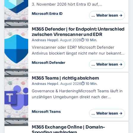
3. November 2026 hört Entra ID auf,
Mitgliedschaftsregeln mit dem Operator
Microsoft Entra ID
… Weiter lesen →
memberOf zu verarbeiten. Microsoft löscht die
betroffenen Objekte nicht. Sie bleiben stehen, mit
exakt de…
M365 Defender | for Endpoint: Unterschied
zwischen Virenscanner und EDR
Andreas Hepp
6. August 2026
⏱ 10 Min.
Virenscanner oder EDR? Microsoft Defender
Antivirus blockiert längst nicht mehr nur bekannte
Signaturen. Verhaltensüberwachung, Heuristik,
Microsoft Defender
… Weiter lesen →
lokale Machine-Learning-Modelle und Cloud-
Schutz greifen auch bei Schadcode, den noch…
M365 Teams | richtig absichern
Andreas Hepp
4. August 2026
⏱ 10 Min.
Governance & HardeningMicrosoft Teams läuft in
unzähligen Umgebungen direkt nach der
Lizenzzuweisung
mit den Standardeinstellungen.
Das Resultat: Nutzer erstellen eigene Teams,
Microsoft Teams
… Weiter lesen →
laden unkontrolliert externe Gäste ein und inte…
M365 Exchange Online | Domain-
Spoofing verhindern