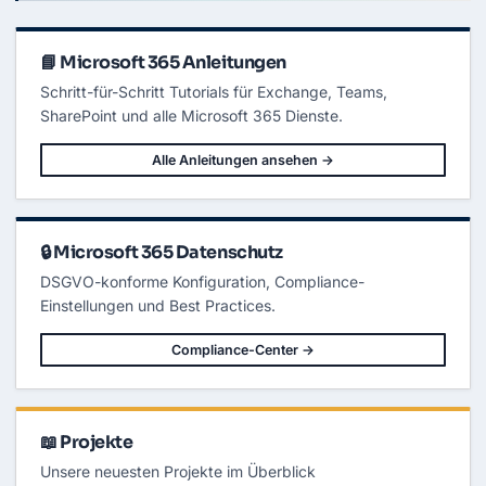
s
c
t
s
h
z
m
e
-
i
r
G
t
📘 Microsoft 365 Anleitungen
k
u
d
o
i
e
n
d
Schritt-für-Schritt Tutorials für Exchange, Teams,
m
f
e
L
i
SharePoint und alle Microsoft 365 Dienste.
i
g
z
u
e
r
n
Alle Anleitungen ansehen →
i
z
e
-
r
W
e
i
n
l
d
w
🔒 Microsoft 365 Datenschutz
u
c
DSGVO-konforme Konfiguration, Compliance-
h
s
Einstellungen und Best Practices.
!
Compliance-Center →
📖 Projekte
Unsere neuesten Projekte im Überblick