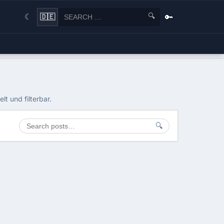
🔍
🔑
🇩🇪
☾
t und filterbar.
🔍