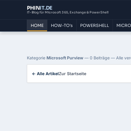
PHIN
IT
.DE
IT-Blog für Microsoft 365, Exchange & PowerShell
HOME
HOW-TO's
POWERSHELL
MICRO
Home
›
Blog
›
Microsoft Purview
Kategorie: Microsoft 
Kategorie
Microsoft Purview
— 0 Beiträge — Alle ver
← Alle Artikel
Zur Startseite