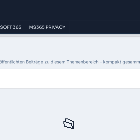
SOFT 365
MS365 PRIVACY
Purview
öffentlichten Beiträge zu diesem Themenbereich – kompakt gesammel
📂