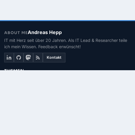
Andreas Hepp
ABOUT ME
IT mit Herz seit über 20 Jahren. Als IT Lead & Researcher teile
ich mein Wissen. Feedback erwünscht!
Kontakt
THEMEN
Linux
PowerShell
Microsoft 365
SEITEN
Über mich
Kontakt
RSS-Feed