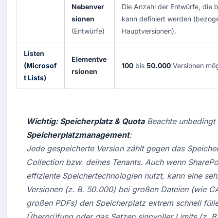
Nebenver
Die Anzahl der Entwürfe, die 
sionen
kann definiert werden (bezoge
(Entwürfe)
Hauptversionen).
Listen
Elementve
(
Microsof
100
bis
50.000
Versionen mög
rsionen
t Lists
)
Wichtig: Speicherplatz & Quota
Speicherplatzmanagement
: 
Jede gespeicherte Version zählt gegen das Speicher-
Collection bzw. deines Tenants. Auch wenn SharePoi
effiziente Speichertechnologien nutzt, kann eine seh
Versionen (z. B. 50.000) bei großen Dateien (wie 
großen PDFs) den Speicherplatz extrem schnell fülle
Überprüfung oder das Setzen sinnvoller Limits (z. B. 