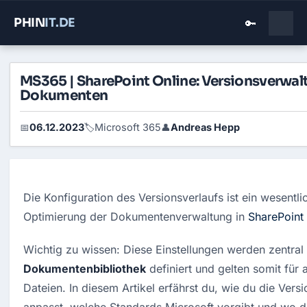
PHIN
IT
.DE
🔑
MS365 | SharePoint Online: Versionsverwal
Dokumenten
06.12.2023
Microsoft 365
Andreas Hepp
📅
🏷️
👤
Die Konfiguration des Versionsverlaufs ist ein wesentli
Optimierung der Dokumentenverwaltung in 
SharePoint
Dokumentenbibliothek
 definiert und gelten somit für a
Dateien. In diesem Artikel erfährst du, wie du die Versi