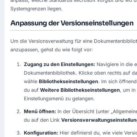
anpasst, welche Standards Microsoft vorgibt und wo d
Systemgrenzen liegen.
Anpassung der Versionseinstellungen
Um die Versionsverwaltung für eine Dokumentenbiblioth
anzupassen, gehst du wie folgt vor:
Zugang zu den Einstellungen:
 Navigiere in die 
Dokumentenbibliothek. Klicke oben rechts auf da
wähle 
Bibliothekseinstellungen
. Im sich öffnend
du auf 
Weitere Bibliothekseinstellungen
, um in
Einstellungsmenü zu gelangen.
Menü öffnen:
 In der Übersicht (unter „Allgemeine
du auf den Link 
Versionsverwaltungseinstellu
Konfiguration:
 Hier definierst du, wie viele Ver