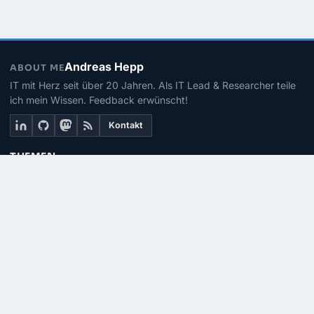
Andreas Hepp
ABOUT ME
IT mit Herz seit über 20 Jahren. Als IT Lead & Researcher teile
ich mein Wissen. Feedback erwünscht!
Kontakt
THEMEN
Linux
PowerShell
Microsoft 365
SEITEN
Über mich
Kontakt
RSS-Feed