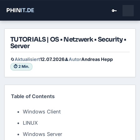
PHIN
IT
.DE
🔑
TUTORIALS | OS • Netzwerk • Security •
Server
Aktualisiert
12.07.2026
Autor
Andreas Hepp
🔄
👤
⏱ 2 Min.
Table of Contents
Windows Client
LINUX
Windows Server