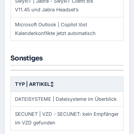
SwyxIT | Jabra -
SwyxIT Client bis
V11.45 und Jabra Headset’s
Microsoft Outlook | Copilot löst
Kalenderkonflikte jetzt automatisch
Sonstiges
TYP | ARTIKEL
↕
DATEISYSTEME |
Dateisysteme im Überblick
SECUNET | VZD -
SECUNET: kein Empfänger
im VZD gefunden