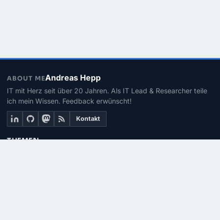
Andreas Hepp
ABOUT ME
IT mit Herz seit über 20 Jahren. Als IT Lead & Researcher teile
ich mein Wissen. Feedback erwünscht!
Kontakt
THEMEN
Linux
PowerShell
Microsoft 365
SEITEN
Über mich