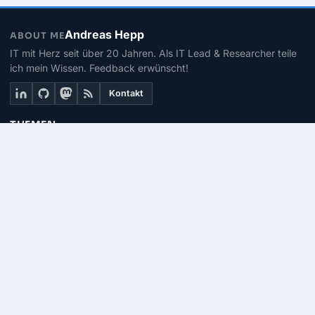
Andreas Hepp
ABOUT ME
IT mit Herz seit über 20 Jahren. Als IT Lead & Researcher teile
ich mein Wissen. Feedback erwünscht!
Kontakt
THEMEN
Linux
PowerShell
Microsoft 365
SEITEN
Über mich
Kontakt
RSS-Feed
© 2026 | PhinIT.DE – Powered by 365CMS.DE