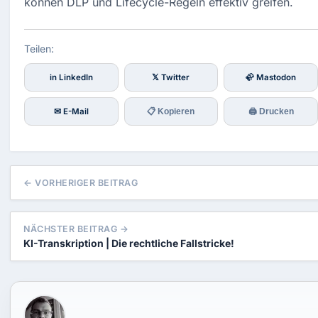
können DLP und Lifecycle-Regeln effektiv greifen.
Teilen:
in LinkedIn
𝕏 Twitter
🦣 Mastodon
✉ E-Mail
📋 Kopieren
🖨 Drucken
← VORHERIGER BEITRAG
NÄCHSTER BEITRAG →
KI-Transkription | Die rechtliche Fallstricke!