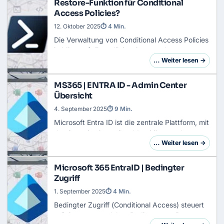
Restore-Funktion für Conditional
Access Policies?
12. Oktober 2025
⏱ 4 Min.
Die Verwaltung von
Conditional Access
Policies
in
Microsoft Entra ID
ist ein zentraler
Bestandteil moderner Sicherheitsarchitekturen.
… Weiter lesen →
Bisher galt: Wer eine Richtlinie löscht, muss…
MS365 | ENTRA ID - Admin Center
Übersicht
4. September 2025
⏱ 9 Min.
Microsoft Entra ID
ist die zentrale Plattform, mit
der Organisationen ihre Identitäten und
Zugriffsrechte verwalten.Sobald du dich im
… Weiter lesen →
Entra Admin Center anmeldest, begegnen dir
zw…
Microsoft 365 EntraID | Bedingter
Zugriff
1. September 2025
⏱ 4 Min.
Bedingter Zugriff
(
Conditional Access
) steuert
präzise, unter welchen Bedingungen Benutzer