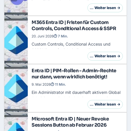
in unzähligen Umgebungen direkt nach der
Lizenzzuweisung
mit den
… Weiter lesen →
Standardeinstellungen. Das Resultat: Nutzer
erstellen eigene Teams, la…
M365 Entra ID | Fristen für Custom
Controls, Conditional Access & SSPR
20. Juni 2026
⏱ 7 Min.
Custom Controls,
Conditional Access
und
SSPRMicrosoft zieht in Entra ID an mehreren
Stellen gleichzeitig die Sicherheitsschrauben
… Weiter lesen →
an. Drei Änderungen treffen Deine
Administration …
Entra ID | PIM-Rollen - Admin-Rechte
nur dann, wenn wirklich benötigt!
9. Mai 2026
⏱ 11 Min.
Ein Administrator mit dauerhaft aktivem Global
Administrator ist kein Admin, sondern ein
wandelndes Risiko. Wer
ISO 27001
oder TISAX
… Weiter lesen →
im Haus hat, weiß das. Und wer Entra ID P2
liz…
Microsoft Entra ID | Neuer Revoke
Sessions Button ab Februar 2026