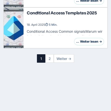
auf Ressourcen zugreifen dürfen, und hält so
… Weiter lesen →
Datenschutzvorgaben ein. Er ist das Herzstü…
Conditional Access Templates 2025
18. April 2025
⏱ 5 Min.
Conditional Access
Common signalsWarum wir
(wieder) über Conditional Access (
Bedingter
Zugriff
) sprechen müssenInnerhalb von
… Weiter lesen →
Microsoft‑365 verschiebt sich der Fokus
gerade spürbar…
1
2
Weiter →