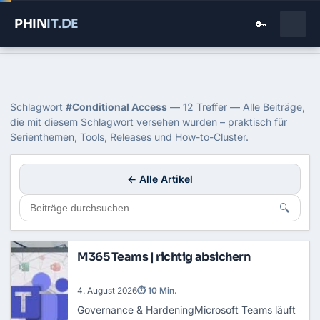
PHIN
IT
.DE
🔑
Home
›
Blog
›
Conditional Access
Tag: Conditional Access
Schlagwort
#Conditional Access
— 12 Treffer — Alle Beiträge,
die mit diesem Schlagwort versehen wurden – praktisch für
Serienthemen, Tools, Releases und How-to-Cluster.
← Alle Artikel
🔍
M365 Teams | richtig absichern
4. August 2026
⏱ 10 Min.
Governance & HardeningMicrosoft Teams läuft