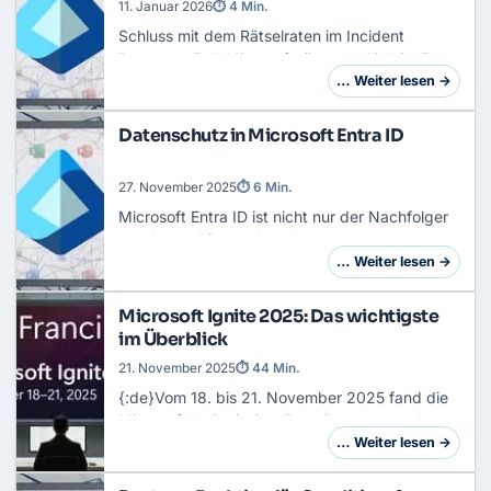
11. Januar 2026
⏱ 4 Min.
Schluss mit dem Rätselraten im
Incident
Response
Fall. Microsoft räumt endlich im Entra
Admin Center auf und beseitigt eine historische
… Weiter lesen →
Altlast, die Admins seit Jahren nervt: Die …
Datenschutz in Microsoft Entra ID
27. November 2025
⏱ 6 Min.
Microsoft Entra ID
ist nicht nur der Nachfolger
von Azure AD, sondern das
Zentralnervensystem für Identitäten, Sicherheit
… Weiter lesen →
und Datenschutz in deiner Cloud-Umgebung.
Hier verwaltest…
Microsoft Ignite 2025: Das wichtigste
im Überblick
21. November 2025
⏱ 44 Min.
{:de}Vom 18. bis 21. November 2025 fand die
Microsoft Ignite in
San
Francisco statt und
Microsoft hat dabei über 70 neue Features,
… Weiter lesen →
Produkte und Updates vorgestellt. Mit über
200.0…