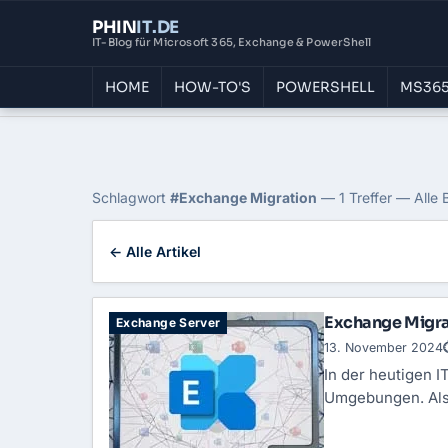
PHIN
IT
.DE
IT-Blog für Microsoft 365, Exchange & PowerShell
HOME
HOW-TO'S
POWERSHELL
MS365
Home
›
Blog
›
Exchange Migration
Tag: Exchange Migrati
Schlagwort
#Exchange Migration
— 1 Treffer — Alle 
← Alle Artikel
Exchange Migrat
Exchange Server
13. November 2024
In der heutigen 
Umgebungen. Als 