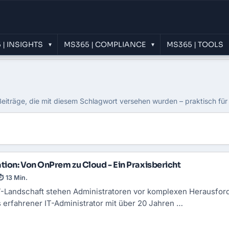
 | INSIGHTS
MS365 | COMPLIANCE
MS365 | TOOLS
▾
▾
on
Beiträge, die mit diesem Schlagwort versehen wurden – praktisch für
ion: Von OnPrem zu Cloud - Ein Praxisbericht
⏱ 13 Min.
IT-Landschaft stehen Administratoren vor komplexen Herausfor
erfahrener IT-Administrator mit über 20 Jahren …