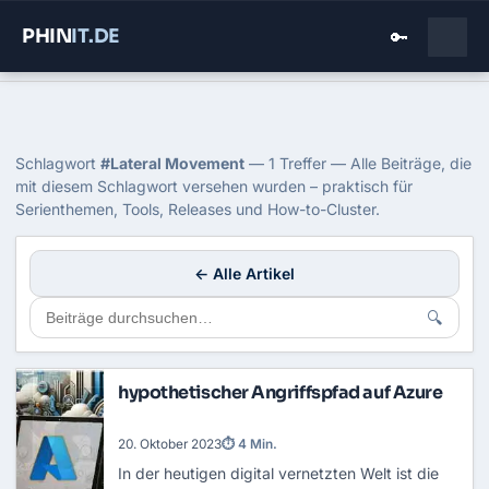
PHIN
IT
.DE
🔑
Home
›
Blog
›
Lateral Movement
Tag: Lateral Movement
Schlagwort
#Lateral Movement
— 1 Treffer — Alle Beiträge, die
mit diesem Schlagwort versehen wurden – praktisch für
Serienthemen, Tools, Releases und How-to-Cluster.
← Alle Artikel
🔍
hypothetischer Angriffspfad auf Azure
20. Oktober 2023
⏱ 4 Min.
In der heutigen digital vernetzten Welt ist die