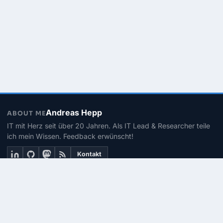
Andreas Hepp
ABOUT ME
IT mit Herz seit über 20 Jahren. Als IT Lead & Researcher teile
ich mein Wissen. Feedback erwünscht!
Kontakt
THEMEN
Linux
PowerShell
Microsoft 365