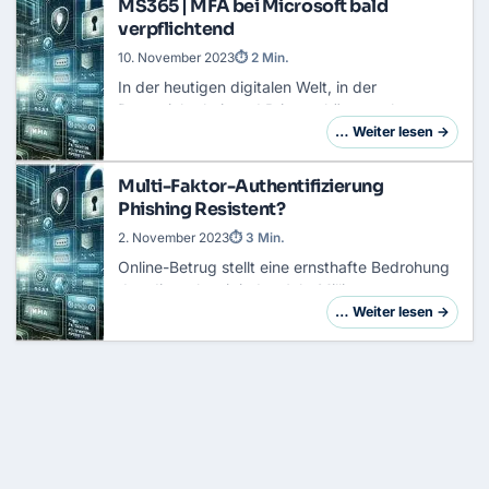
MS365 | MFA bei Microsoft bald
verpflichtend
10. November 2023
⏱ 2 Min.
In der heutigen digitalen Welt, in der
Datensicherheit und Privatsphäre an oberster
Stelle stehen, hat Microsoft einen
… Weiter lesen →
entscheidenden Schritt unternommen, um die
Sicherheit seiner…
Multi-Faktor-Authentifizierung
Phishing Resistent?
2. November 2023
⏱ 3 Min.
Online-Betrug stellt eine ernsthafte Bedrohung
dar, die weltweit jedes Jahr Millionen von
Menschen und Unternehmen betrifft. Eine der
… Weiter lesen →
häufigsten Formen dieses Betrugs ist Phishing…