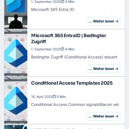
1. September 2025
⏱ 3 Min.
Microsoft 365 Entra ID:
AuthentifizierungsmethodenWenn der Bedingte
Zugriff (
Conditional Access
) der Türsteher ist,
… Weiter lesen →
dann sind die Authentifizierungsmethoden die
Ausweise und Schlü…
Microsoft 365 EntraID | Bedingter
Zugriff
1. September 2025
⏱ 4 Min.
Bedingter Zugriff
(
Conditional Access
) steuert
präzise, unter welchen Bedingungen Benutzer
auf Ressourcen zugreifen dürfen, und hält so
… Weiter lesen →
Datenschutzvorgaben ein. Er ist das Herzstü…
Conditional Access Templates 2025
18. April 2025
⏱ 5 Min.
Conditional Access
Common signalsWarum wir
(wieder) über Conditional Access (
Bedingter
Zugriff
) sprechen müssenInnerhalb von
… Weiter lesen →
Microsoft‑365 verschiebt sich der Fokus
gerade spürbar…