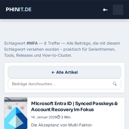
PHIN
IT
.DE
🔑
Home
›
Blog
›
Mfa
Tag: MFA
Schlagwort
#MFA
— 8 Treffer — Alle Beiträge, die mit diesem
Schlagwort versehen wurden – praktisch für Serienthemen,
Tools, Releases und How-to-Cluster.
← Alle Artikel
🔍
Microsoft Entra ID | Synced Passkeys &
Account Recovery im Fokus
14. Januar 2026
⏱ 3 Min.
Die Akzeptanz von
Multi-Faktor-