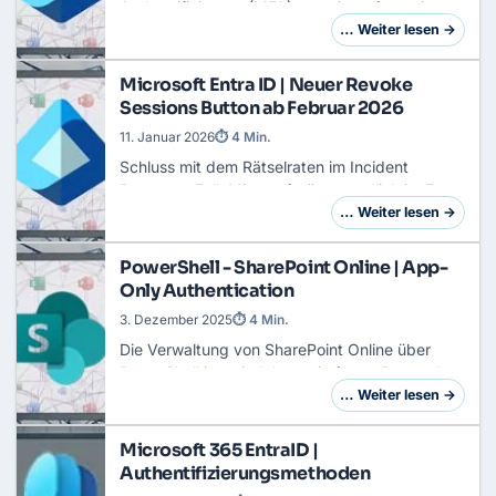
Authentifizierung
(MFA) stagniert oft an einem
Punkt: der Usability. Während fast 50 % der
… Weiter lesen →
Entra-Nutzer mittlerweile MFA verwenden,
bleiben die Betr…
Microsoft Entra ID | Neuer Revoke
Sessions Button ab Februar 2026
11. Januar 2026
⏱ 4 Min.
Schluss mit dem Rätselraten im
Incident
Response
Fall. Microsoft räumt endlich im Entra
Admin Center auf und beseitigt eine historische
… Weiter lesen →
Altlast, die Admins seit Jahren nervt: Die …
PowerShell - SharePoint Online | App-
Only Authentication
3. Dezember 2025
⏱ 4 Min.
Die Verwaltung von
SharePoint Online
über
PowerShell ist seit Jahren ein fester Bestandteil
administrativer Routinen. Doch bisher war die
… Weiter lesen →
Authentifizierung stark an Benutzerkonten…
Microsoft 365 EntraID |
Authentifizierungsmethoden