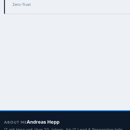
Zero-Trust
Andreas Hepp
ABOUT ME
IT mit Herz seit über 20 Jahren. Als IT Lead & Researcher teile