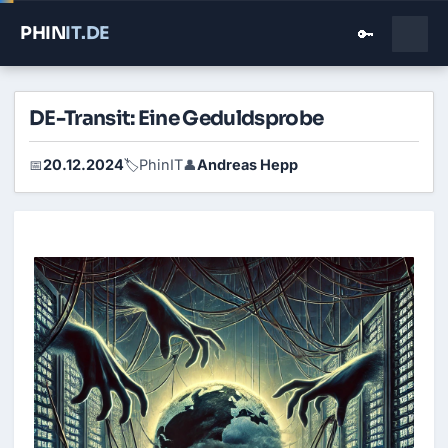
PHIN
IT
.DE
🔑
DE-Transit: Eine Geduldsprobe
20.12.2024
PhinIT
Andreas Hepp
📅
🏷️
👤