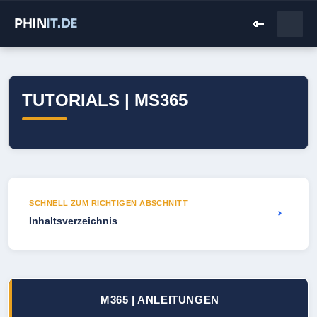
PHIN
IT
.DE
🔑
TUTORIALS | MS365
SCHNELL ZUM RICHTIGEN ABSCHNITT
⌄
Inhaltsverzeichnis
M365 | ANLEITUNGEN