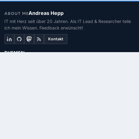
Andreas Hepp
ABOUT ME
IT mit Herz seit über 20 Jahren. Als IT Lead & Researcher teile
ich mein Wissen. Feedback erwünscht!
Kontakt
THEMEN
Linux
PowerShell
Microsoft 365
SEITEN
Über mich
Kontakt
RSS-Feed
© 2026 | PhinIT.DE – Powered by 365CMS.DE
Impressum
Datenschutz