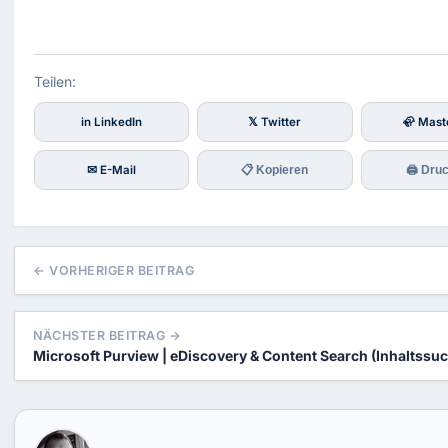
Teilen:
in LinkedIn
𝕏 Twitter
🦣 Mast
✉ E-Mail
📋 Kopieren
🖨 Dru
← VORHERIGER BEITRAG
NÄCHSTER BEITRAG →
Microsoft Purview | eDiscovery & Content Search (Inhaltssu