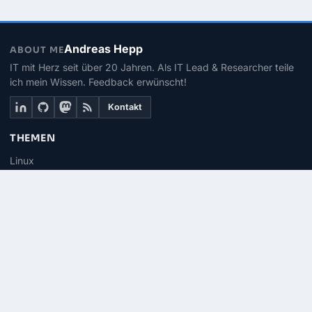
Andreas Hepp
ABOUT ME
IT mit Herz seit über 20 Jahren. Als IT Lead & Researcher teile
ich mein Wissen. Feedback erwünscht!
Kontakt
THEMEN
Linux
PowerShell
Microsoft 365
SEITEN
Über mich
Kontakt
RSS-Feed