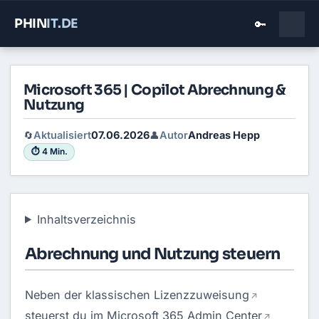
PHIN
IT
.DE
🔑
Microsoft 365 | Copilot Abrechnung &
Nutzung
Aktualisiert
07.06.2026
Autor
Andreas Hepp
🔄
👤
⏱ 4 Min.
Inhaltsverzeichnis
Abrechnung und Nutzung steuern
Neben der klassischen
Lizenzzuweisung
steuerst du im
Microsoft 365 Admin Center