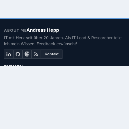
Andreas Hepp
ABOUT ME
IT mit Herz seit über 20 Jahren. Als IT Lead & Researcher teile
ich mein Wissen. Feedback erwünscht!
Kontakt
THEMEN
Linux
PowerShell
Microsoft 365
SEITEN
Über mich
Kontakt
RSS-Feed