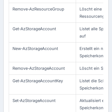
Remove-AzResourceGroup
Löscht eine
Ressourcengrup
Get-AzStorageAccount
Listet alle Speic
auf
New-AzStorageAccount
Erstellt ein neue
Speicherkonto
Remove-AzStorageAccount
Löscht ein Spei
Get-AzStorageAccountKey
Listet die Schlüs
Speicherkontos 
Set-AzStorageAccount
Aktualisiert ein
Speicherkonto