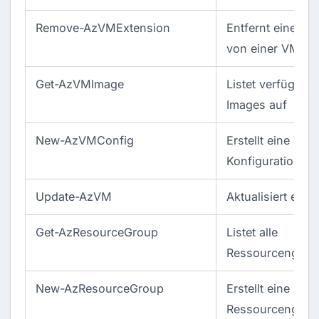
Remove-AzVMExtension
Entfernt eine Er
von einer VM
Get-AzVMImage
Listet verfügbar
Images auf
New-AzVMConfig
Erstellt eine VM-
Konfiguration
Update-AzVM
Aktualisiert ein
Get-AzResourceGroup
Listet alle
Ressourcengrup
New-AzResourceGroup
Erstellt eine neu
Ressourcengrup