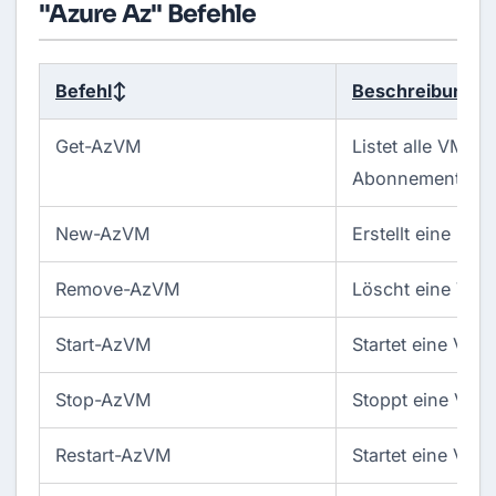
"Azure Az" Befehle
Befehl
↕
Beschreibung
↕
Get-AzVM
Listet alle VMs i
Abonnement auf
New-AzVM
Erstellt eine ne
Remove-AzVM
Löscht eine VM
Start-AzVM
Startet eine VM
Stop-AzVM
Stoppt eine VM
Restart-AzVM
Startet eine VM 