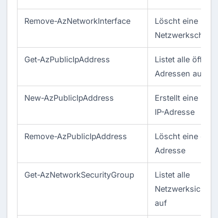
Remove-AzNetworkInterface
Löscht eine
Netzwerkschnitts
Get-AzPublicIpAddress
Listet alle öffent
Adressen auf
New-AzPublicIpAddress
Erstellt eine neu
IP-Adresse
Remove-AzPublicIpAddress
Löscht eine öffen
Adresse
Get-AzNetworkSecurityGroup
Listet alle
Netzwerksicherh
auf