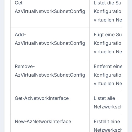
Get-
Listet die Subnet
AzVirtualNetworkSubnetConfig
Konfigurationen 
virtuellen Netzw
Add-
Fügt eine Subnet
AzVirtualNetworkSubnetConfig
Konfiguration z
virtuellen Netzw
Remove-
Entfernt eine Su
AzVirtualNetworkSubnetConfig
Konfiguration v
virtuellen Netzw
Get-AzNetworkInterface
Listet alle
Netzwerkschnitts
New-AzNetworkInterface
Erstellt eine neu
Netzwerkschnitts