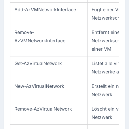
Add-AzVMNetworkInterface
Fügt einer VM ei
Netzwerkschnitts
Remove-
Entfernt eine
AzVMNetworkInterface
Netzwerkschnitts
einer VM
Get-AzVirtualNetwork
Listet alle virtuel
Netzwerke auf
New-AzVirtualNetwork
Erstellt ein neues
Netzwerk
Remove-AzVirtualNetwork
Löscht ein virtue
Netzwerk