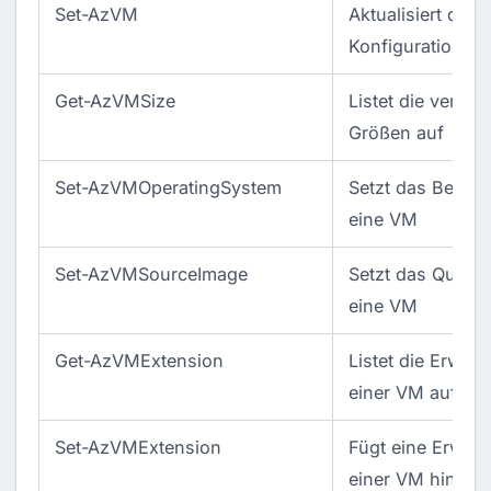
Set-AzVM
Aktualisiert die
Konfiguration ei
Get-AzVMSize
Listet die verfü
Größen auf
Set-AzVMOperatingSystem
Setzt das Betrie
eine VM
Set-AzVMSourceImage
Setzt das Quelli
eine VM
Get-AzVMExtension
Listet die Erwei
einer VM auf
Set-AzVMExtension
Fügt eine Erweit
einer VM hinzu