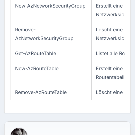
New-AzNetworkSecurityGroup
Erstellt eine neu
Netzwerksicherh
Remove-
Löscht eine
AzNetworkSecurityGroup
Netzwerksicherh
Get-AzRouteTable
Listet alle Route
New-AzRouteTable
Erstellt eine neu
Routentabelle
Remove-AzRouteTable
Löscht eine Rout