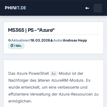
PHIN
IT
.DE
🔑
MS365 | PS - "Azure"
Aktualisiert
16.03.2026
Autor
Andreas Hepp
🔄
👤
⏱ 1 Min.
Das Azure PowerShell
-Modul ist der
Az
Nachfolger des älteren AzureRM-Moduls. Es
wurde entwickelt, um eine verbesserte und
effizientere Verwaltung der Azure-Ressourcen zu
ermöglichen.