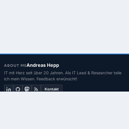
Andreas Hepp
ABOUT ME
IT mit Herz seit über 20 Jahren. Als IT Lead & Researcher teile
ich mein Wissen. Feedback erwünscht!
Kontakt
THEMEN
Linux
PowerShell
Microsoft 365