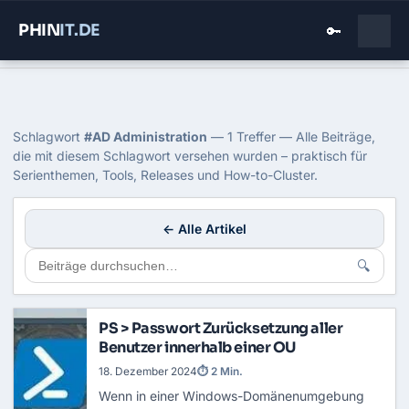
PHIN
IT
.DE
🔑
Home
›
Blog
›
Ad Administration
Tag: AD Administration
Schlagwort
#AD Administration
— 1 Treffer — Alle Beiträge,
die mit diesem Schlagwort versehen wurden – praktisch für
Serienthemen, Tools, Releases und How-to-Cluster.
← Alle Artikel
🔍
PS > Passwort Zurücksetzung aller
Benutzer innerhalb einer OU
18. Dezember 2024
⏱ 2 Min.
Wenn in einer Windows-Domänenumgebung