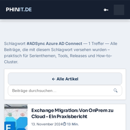
PHIN
IT
.DE
🔑
Home
›
Blog
›
Adsync Azure Ad Connect
Tag: ADSync Azure AD Connect
Schlagwort
#ADSync Azure AD Connect
— 1 Treffer — Alle
Beiträge, die mit diesem Schlagwort versehen wurden –
praktisch für Serienthemen, Tools, Releases und How-to-
Cluster.
← Alle Artikel
🔍
Exchange Migration: Von OnPrem zu
Cloud - Ein Praxisbericht
13. November 2024
⏱ 13 Min.