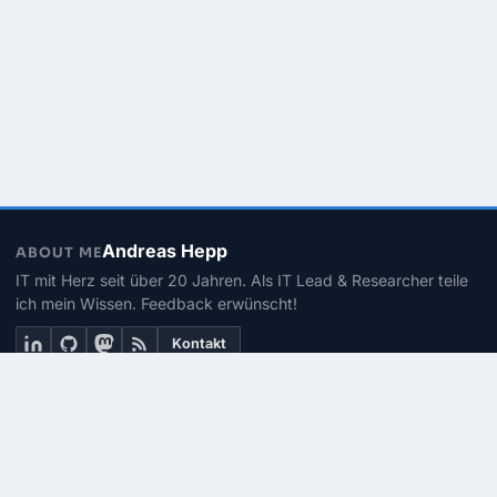
Andreas Hepp
ABOUT ME
IT mit Herz seit über 20 Jahren. Als IT Lead & Researcher teile
ich mein Wissen. Feedback erwünscht!
Kontakt
THEMEN
Linux
PowerShell
Microsoft 365