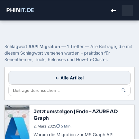
PHIN
IT
.DE
🔑
Home
›
Blog
›
Api Migration
Tag: API Migration
Schlagwort
#API Migration
— 1 Treffer — Alle Beiträge, die mit
diesem Schlagwort versehen wurden – praktisch für
Serienthemen, Tools, Releases und How-to-Cluster.
← Alle Artikel
🔍
Jetzt umsteigen | Ende - AZURE AD
Graph
2. März 2025
⏱ 5 Min.
Warum die Migration zur MS Graph API