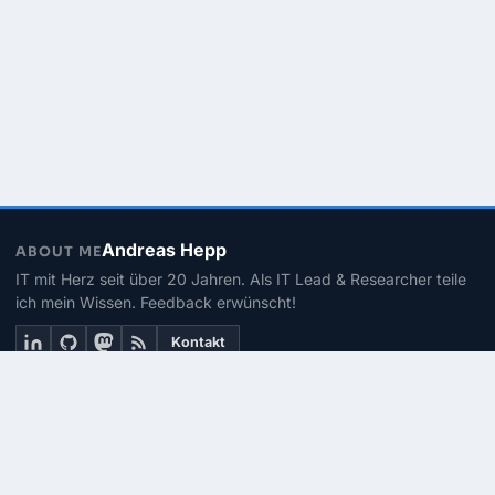
Andreas Hepp
ABOUT ME
IT mit Herz seit über 20 Jahren. Als IT Lead & Researcher teile
ich mein Wissen. Feedback erwünscht!
Kontakt
THEMEN
Linux
PowerShell
Microsoft 365