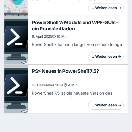
freigegeben wurden, in SharePoint meist als
unstrukturierte PDF-Dateien. Um deren
… Weiter lesen →
Rechtsgültigkeit automatisiert nachzuverfolgen
oder Comp…
PowerShell 7: Module und WPF‑GUIs –
ein Praxisleitfaden
6. April 2025
⏱ 10 Min.
PowerShell 7 hat sich längst von seinem Image
als reines „Skript‑Werkzeug“ emanzipiert. Dank
Open Source, dem Sprung auf .NET Core und
… Weiter lesen →
inzwischen .NET 9 (seit Version 7.5) bekomms…
PS> Neues in PowerShell 7.5?
19. Dezember 2024
⏱ 4 Min.
PowerShell 7.5 ist die neueste Version des
vielseitigen Automatisierungstools von
Microsoft. Durch die enge Verzahnung von
… Weiter lesen →
Systemadministration und Entwicklung deckt
PowerShell 7.…