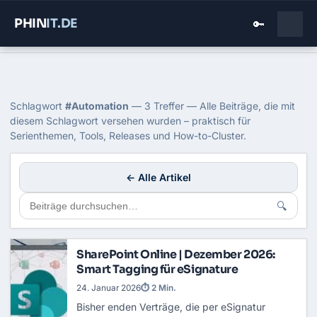
PHIN
IT
.DE
🔑
Home
›
Blog
›
Automation
Tag: Automation
Schlagwort
#Automation
— 3 Treffer — Alle Beiträge, die mit
diesem Schlagwort versehen wurden – praktisch für
Serienthemen, Tools, Releases und How-to-Cluster.
← Alle Artikel
🔍
SharePoint Online | Dezember 2026:
Smart Tagging für eSignature
24. Januar 2026
⏱ 2 Min.
Bisher enden Verträge, die per eSignatur