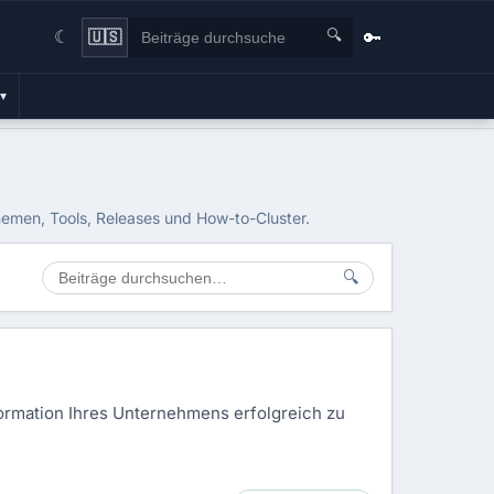
🔍
🔑
🇺🇸
☾
▾
hemen, Tools, Releases und How-to-Cluster.
🔍
formation Ihres Unternehmens erfolgreich zu