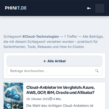
PHIN
IT
.DE
🔑
Home
›
Blog
›
Cloud Technologien
Tag: Cloud-Technologien
Schlagwort
#Cloud-Technologien
— 1 Treffer — Alle Beiträge,
die mit diesem Schlagwort versehen wurden – praktisch für
Serienthemen, Tools, Releases und How-to-Cluster.
← Alle Artikel
🔍
Cloud-Anbieter im Vergleich: Azure,
AWS, GCP, IBM, Oracle und Alibaba?
29. Oktober 2023
⏱ 4 Min.
Die Wahl des richtigen Cloud-Anbieters ist