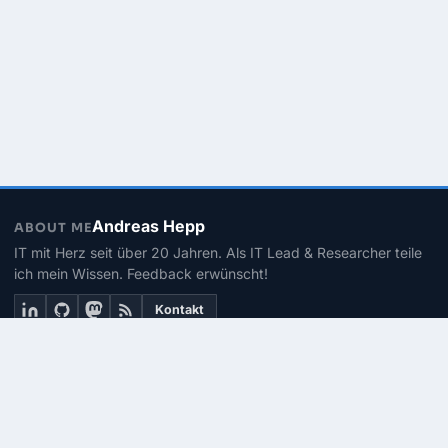
Andreas Hepp
ABOUT ME
IT mit Herz seit über 20 Jahren. Als IT Lead & Researcher teile
ich mein Wissen. Feedback erwünscht!
Kontakt
THEMEN
Linux
PowerShell
Microsoft 365