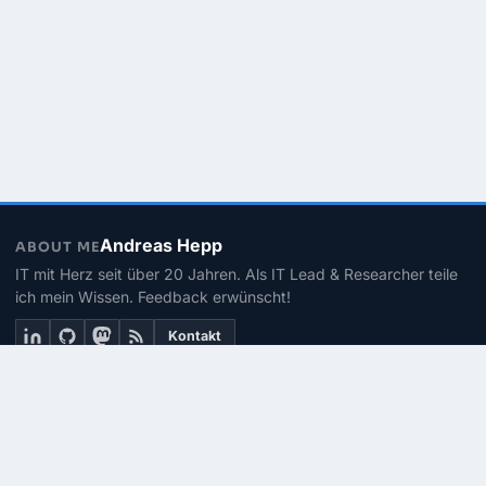
Andreas Hepp
ABOUT ME
IT mit Herz seit über 20 Jahren. Als IT Lead & Researcher teile
ich mein Wissen. Feedback erwünscht!
Kontakt
THEMEN
Linux
PowerShell
Microsoft 365