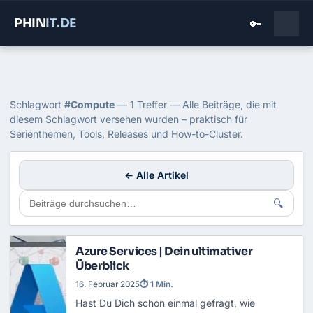
PHIN
IT
.DE
🔑
Home
›
Blog
›
Compute
Tag: Compute
Schlagwort
#Compute
— 1 Treffer — Alle Beiträge, die mit
diesem Schlagwort versehen wurden – praktisch für
Serienthemen, Tools, Releases und How-to-Cluster.
← Alle Artikel
🔍
Azure Services | Dein ultimativer
Überblick
16. Februar 2025
⏱ 1 Min.
Hast Du Dich schon einmal gefragt, wie