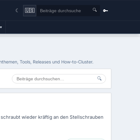
🔍
🔑
🇺🇸
☾
▾
enthemen, Tools, Releases und How-to-Cluster.
🔍
chraubt wieder kräftig an den Stellschrauben