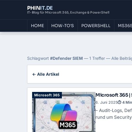
PHIN
IT
.DE
IT-Blog für Microsoft 365, Exchange & PowerShell
HOME
HOW-TO'S
POWERSHELL
MS365
Home
›
Blog
›
Defender Siem
Tag: Defender SIEM
Schlagwort
#Defender SIEM
— 1 Treffer — Alle Beitr
← Alle Artikel
Microsoft 365 |
Microsoft 365
6. Juni 2025
⏱ 4 Min
– Audit-Logs, De
rund um Security