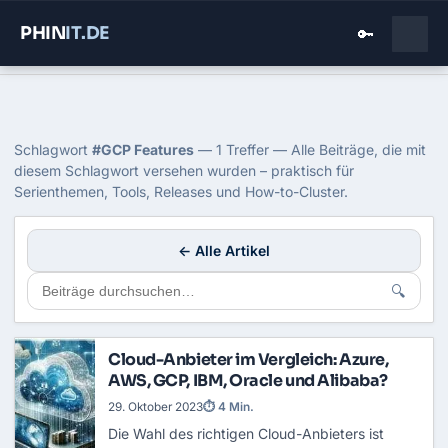
PHIN
IT
.DE
🔑
Home
›
Blog
›
Gcp Features
Tag: GCP Features
Schlagwort
#GCP Features
— 1 Treffer — Alle Beiträge, die mit
diesem Schlagwort versehen wurden – praktisch für
Serienthemen, Tools, Releases und How-to-Cluster.
← Alle Artikel
🔍
Cloud-Anbieter im Vergleich: Azure,
AWS, GCP, IBM, Oracle und Alibaba?
29. Oktober 2023
⏱ 4 Min.
Die Wahl des richtigen Cloud-Anbieters ist