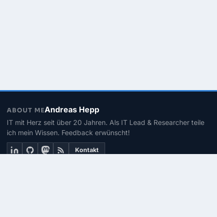
Andreas Hepp
ABOUT ME
IT mit Herz seit über 20 Jahren. Als IT Lead & Researcher teile
ich mein Wissen. Feedback erwünscht!
Kontakt
THEMEN
Linux
PowerShell
Microsoft 365