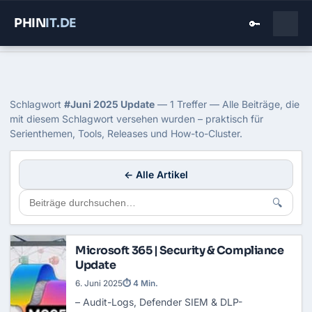
PHIN
IT
.DE
🔑
Home
›
Blog
›
Juni 2025 Update
Tag: Juni 2025 Update
Schlagwort
#Juni 2025 Update
— 1 Treffer — Alle Beiträge, die
mit diesem Schlagwort versehen wurden – praktisch für
Serienthemen, Tools, Releases und How-to-Cluster.
← Alle Artikel
🔍
Microsoft 365 | Security & Compliance
Update
6. Juni 2025
⏱ 4 Min.
– Audit-Logs, Defender
SIEM
& DLP-