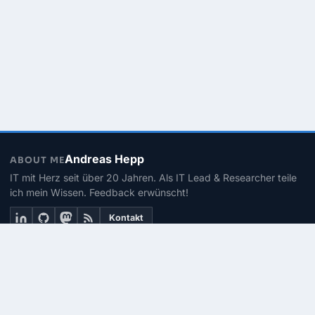
Andreas Hepp
ABOUT ME
IT mit Herz seit über 20 Jahren. Als IT Lead & Researcher teile
ich mein Wissen. Feedback erwünscht!
Kontakt
THEMEN
Linux
PowerShell
Microsoft 365